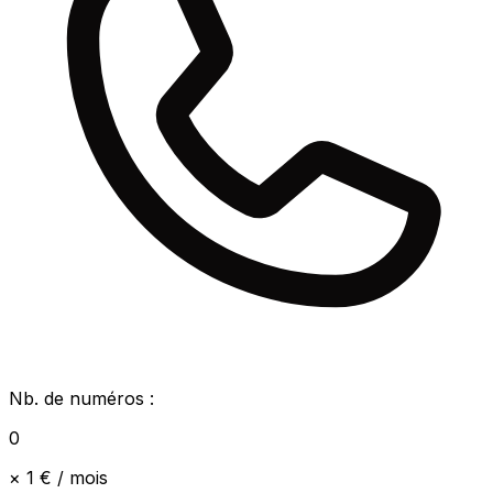
Nb. de numéros :
0
× 1 € / mois