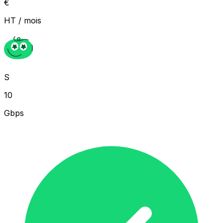
€
HT / mois
S
10
Gbps